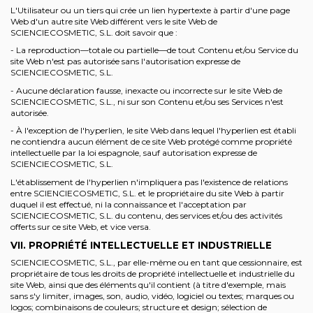
L'Utilisateur ou un tiers qui crée un lien hypertexte à partir d'une page
Web d'un autre site Web différent vers le site Web de
SCIENCIECOSMETIC, S.L. doit savoir que :
- La reproduction—totale ou partielle—de tout Contenu et/ou Service du
site Web n'est pas autorisée sans l'autorisation expresse de
SCIENCIECOSMETIC, S.L.
- Aucune déclaration fausse, inexacte ou incorrecte sur le site Web de
SCIENCIECOSMETIC, S.L., ni sur son Contenu et/ou ses Services n'est
autorisée.
- À l'exception de l'hyperlien, le site Web dans lequel l'hyperlien est établi
ne contiendra aucun élément de ce site Web protégé comme propriété
intellectuelle par la loi espagnole, sauf autorisation expresse de
SCIENCIECOSMETIC, S.L.
L'établissement de l'hyperlien n'impliquera pas l'existence de relations
entre SCIENCIECOSMETIC, S.L. et le propriétaire du site Web à partir
duquel il est effectué, ni la connaissance et l'acceptation par
SCIENCIECOSMETIC, S.L. du contenu, des services et/ou des activités
offerts sur ce site Web, et vice versa.
VII. PROPRIÉTÉ INTELLECTUELLE ET INDUSTRIELLE
SCIENCIECOSMETIC, S.L., par elle-même ou en tant que cessionnaire, est
propriétaire de tous les droits de propriété intellectuelle et industrielle du
site Web, ainsi que des éléments qu'il contient (à titre d'exemple, mais
sans s'y limiter, images, son, audio, vidéo, logiciel ou textes; marques ou
logos; combinaisons de couleurs; structure et design; sélection de