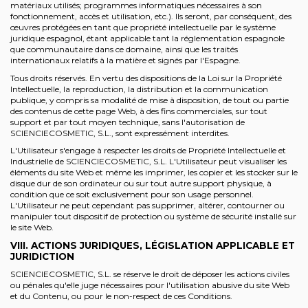
matériaux utilisés; programmes informatiques nécessaires à son
fonctionnement, accès et utilisation, etc.). Ils seront, par conséquent, des
œuvres protégées en tant que propriété intellectuelle par le système
juridique espagnol, étant applicable tant la réglementation espagnole
que communautaire dans ce domaine, ainsi que les traités
internationaux relatifs à la matière et signés par l'Espagne.
Tous droits réservés. En vertu des dispositions de la Loi sur la Propriété
Intellectuelle, la reproduction, la distribution et la communication
publique, y compris sa modalité de mise à disposition, de tout ou partie
des contenus de cette page Web, à des fins commerciales, sur tout
support et par tout moyen technique, sans l'autorisation de
SCIENCIECOSMETIC, S.L., sont expressément interdites.
L'Utilisateur s'engage à respecter les droits de Propriété Intellectuelle et
Industrielle de SCIENCIECOSMETIC, S.L. L'Utilisateur peut visualiser les
éléments du site Web et même les imprimer, les copier et les stocker sur le
disque dur de son ordinateur ou sur tout autre support physique, à
condition que ce soit exclusivement pour son usage personnel.
L'Utilisateur ne peut cependant pas supprimer, altérer, contourner ou
manipuler tout dispositif de protection ou système de sécurité installé sur
le site Web.
VIII. ACTIONS JURIDIQUES, LÉGISLATION APPLICABLE ET
JURIDICTION
SCIENCIECOSMETIC, S.L. se réserve le droit de déposer les actions civiles
ou pénales qu'elle juge nécessaires pour l'utilisation abusive du site Web
et du Contenu, ou pour le non-respect de ces Conditions.