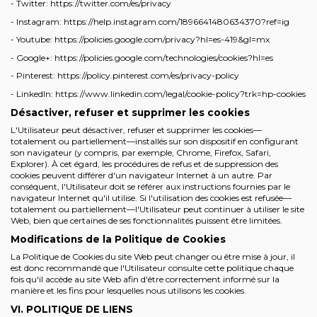
- Twitter: https://twitter.com/es/privacy
- Instagram: https://help.instagram.com/1896641480634370?ref=ig
- Youtube: https://policies.google.com/privacy?hl=es-419&gl=mx
- Google+: https://policies.google.com/technologies/cookies?hl=es
- Pinterest: https://policy.pinterest.com/es/privacy-policy
- LinkedIn: https://www.linkedin.com/legal/cookie-policy?trk=hp-cookies
Désactiver, refuser et supprimer les cookies
L'Utilisateur peut désactiver, refuser et supprimer les cookies—
totalement ou partiellement—installés sur son dispositif en configurant
son navigateur (y compris, par exemple, Chrome, Firefox, Safari,
Explorer). À cet égard, les procédures de refus et de suppression des
cookies peuvent différer d'un navigateur Internet à un autre. Par
conséquent, l'Utilisateur doit se référer aux instructions fournies par le
navigateur Internet qu'il utilise. Si l'utilisation des cookies est refusée—
totalement ou partiellement—l'Utilisateur peut continuer à utiliser le site
Web, bien que certaines de ses fonctionnalités puissent être limitées.
Modifications de la Politique de Cookies
La Politique de Cookies du site Web peut changer ou être mise à jour, il
est donc recommandé que l'Utilisateur consulte cette politique chaque
fois qu'il accède au site Web afin d'être correctement informé sur la
manière et les fins pour lesquelles nous utilisons les cookies.
VI. POLITIQUE DE LIENS